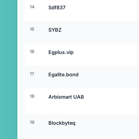
14
Sdf837
15
SYBZ
16
Egplus.vip
17
Egalite.bond
18
Arbismart UAB
19
Blockbyteq