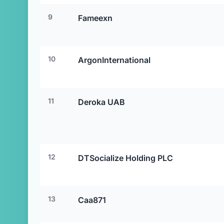
9
Fameexn
10
ArgonInternational
11
Deroka UAB
12
DTSocialize Holding PLC
13
Caa871