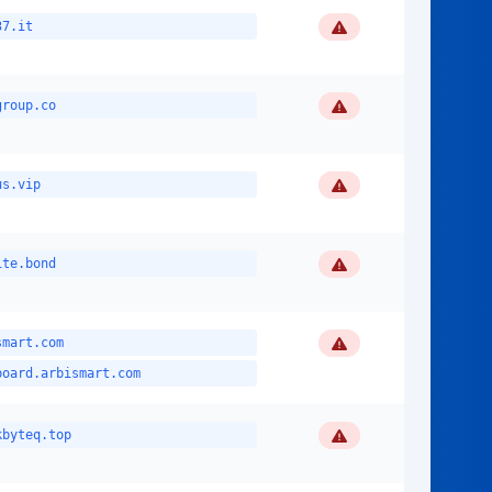
Flagged
37.it
Flagged
group.co
Flagged
us.vip
Flagged
ite.bond
Flagged
smart.com
board.arbismart.com
Flagged
kbyteq.top