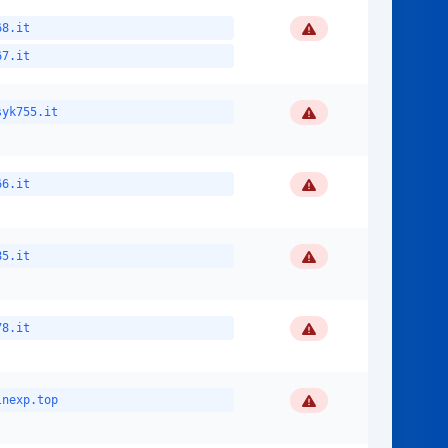
Flagged
68.it
67.it
Flagged
syk755.it
Flagged
66.it
Flagged
85.it
Flagged
78.it
Flagged
lnexp.top