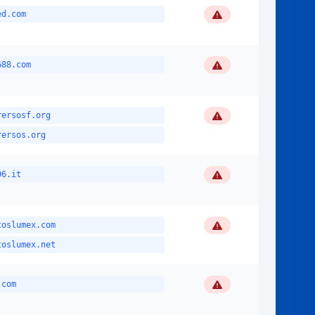
Flagged
ed.com
Flagged
688.com
Flagged
rersosf.org
rersos.org
Flagged
96.it
Flagged
toslumex.com
toslumex.net
Flagged
.com