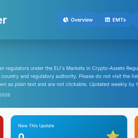
er
Overview
EMTs
 regulators under the EU's Markets in Crypto-Assets Regul
country and regulatory authority. Please do not visit the l
wn as plain text and are not clickable. Updated weekly by t
 2026
New This Update
⭐
0