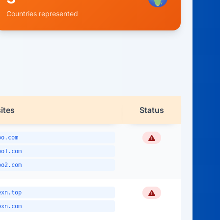
Countries represented
ites
Status
Flagged
bo.com
bo1.com
bo2.com
Flagged
exn.top
exn.com