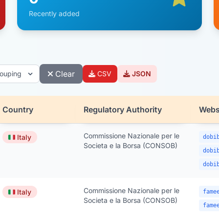
Recently added
Clear
CSV
JSON
Country
Regulatory Authority
Webs
egulators
Commissione Nazionale per le
🇮🇹
Italy
dobi
Societa e la Borsa (CONSOB)
dobi
dobi
Commissione Nazionale per le
🇮🇹
Italy
fame
Societa e la Borsa (CONSOB)
fame