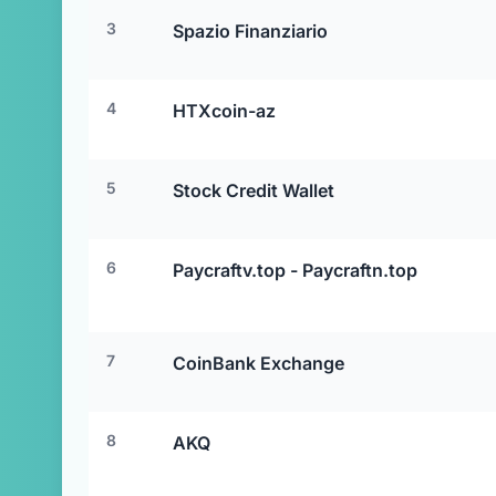
3
Spazio Finanziario
4
HTXcoin-az
5
Stock Credit Wallet
6
Paycraftv.top - Paycraftn.top
7
CoinBank Exchange
8
AKQ