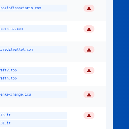
Flagged
spaziofinanziario.com
Flagged
xcoin-az.com
Flagged
kcreditwallet.com
Flagged
raftv.top
raftn.top
Flagged
bankexchange.icu
Flagged
715.it
181.it