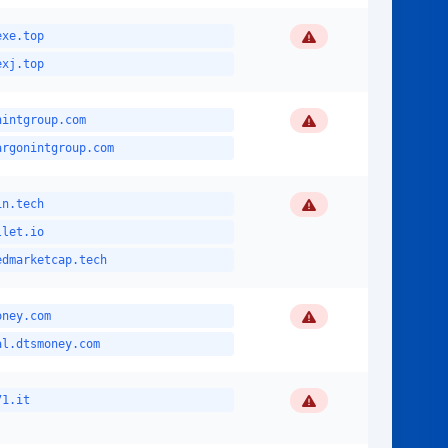
Flagged
exe.top
exj.top
Flagged
nintgroup.com
argonintgroup.com
Flagged
in.tech
llet.io
edmarketcap.tech
Flagged
oney.com
al.dtsmoney.com
Flagged
71.it