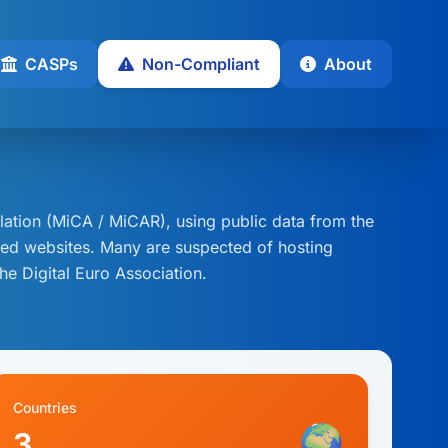
CASPs
Non-Compliant
About
ation (MiCA / MiCAR), using public data from the
isted websites. Many are suspected of hosting
he Digital Euro Association.
Countries
🌍
3