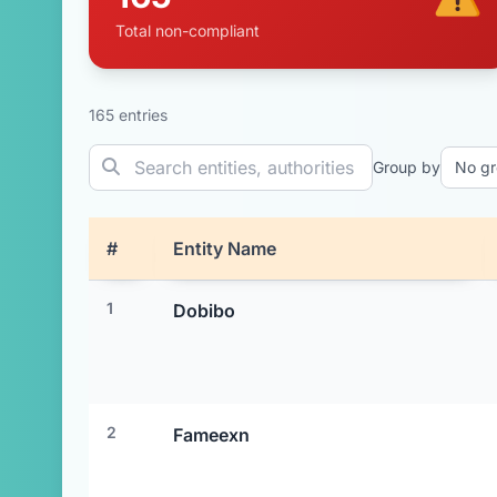
Total non-compliant
165 entries
Group by
#
Entity Name
Entities flagged as non-compliant by European r
1
Dobibo
2
Fameexn