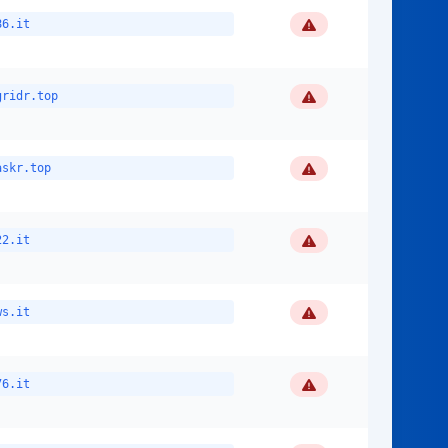
Flagged
86.it
Flagged
gridr.top
Flagged
askr.top
Flagged
22.it
Flagged
ws.it
Flagged
76.it